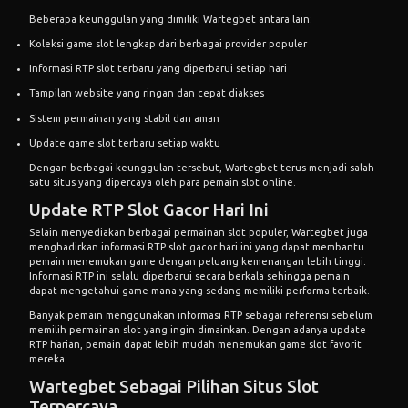
Beberapa keunggulan yang dimiliki Wartegbet antara lain:
Koleksi game slot lengkap dari berbagai provider populer
Informasi RTP slot terbaru yang diperbarui setiap hari
Tampilan website yang ringan dan cepat diakses
Sistem permainan yang stabil dan aman
Update game slot terbaru setiap waktu
Dengan berbagai keunggulan tersebut, Wartegbet terus menjadi salah
satu situs yang dipercaya oleh para pemain slot online.
Update RTP Slot Gacor Hari Ini
Selain menyediakan berbagai permainan slot populer, Wartegbet juga
menghadirkan informasi RTP slot gacor hari ini yang dapat membantu
pemain menemukan game dengan peluang kemenangan lebih tinggi.
Informasi RTP ini selalu diperbarui secara berkala sehingga pemain
dapat mengetahui game mana yang sedang memiliki performa terbaik.
Banyak pemain menggunakan informasi RTP sebagai referensi sebelum
memilih permainan slot yang ingin dimainkan. Dengan adanya update
RTP harian, pemain dapat lebih mudah menemukan game slot favorit
mereka.
Wartegbet Sebagai Pilihan Situs Slot
Terpercaya