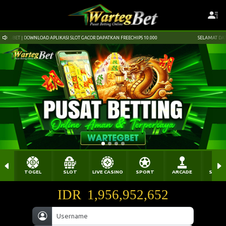
 | DOWNLOAD APLIKASI SLOT GACOR DAPATKAN FREECHIPS 10.000
SELAMAT DATANG DI 
TOGEL
SLOT
LIVE CASINO
SPORT
ARCADE
SABU
IDR
1,956,975,606