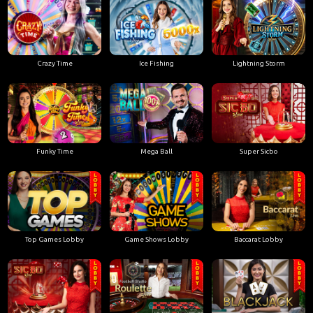
Crazy Time
Ice Fishing
Lightning Storm
Funky Time
Mega Ball
Super Sicbo
Top Games Lobby
Game Shows Lobby
Baccarat Lobby