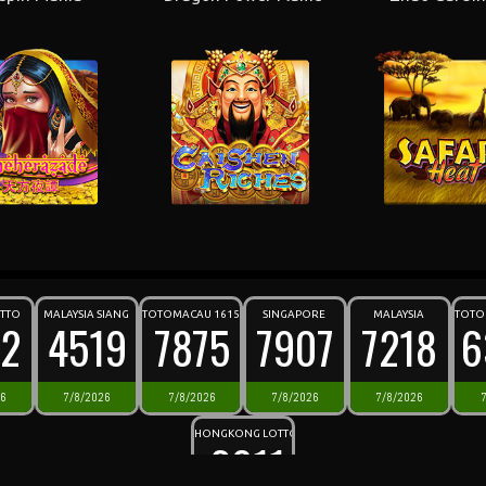
heherazade
Caishen Riches
Safari He
OTTO
MALAYSIA SIANG
TOTOMACAU 1615
SINGAPORE
MALAYSIA
TOTO
12
4519
7875
7907
7218
6
26
7/8/2026
7/8/2026
7/8/2026
7/8/2026
HONGKONG LOTTO
6011
diac Deluxe
Bali
Moon Godd