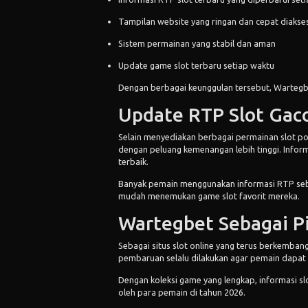
Tampilan website yang ringan dan cepat diakse
Sistem permainan yang stabil dan aman
Update game slot terbaru setiap waktu
Dengan berbagai keunggulan tersebut, Wartegbet
Update RTP Slot Gacor
Selain menyediakan berbagai permainan slot p
dengan peluang kemenangan lebih tinggi. Infor
Tsai Shen's Gift
T
terbaik.
Banyak pemain menggunakan informasi RTP seba
mudah menemukan game slot favorit mereka.
Wartegbet Sebagai Pi
Sebagai situs slot online yang terus berkemba
pembaruan selalu dilakukan agar pemain dapat
Dengan koleksi game yang lengkap, informasi slo
oleh para pemain di tahun 2026.