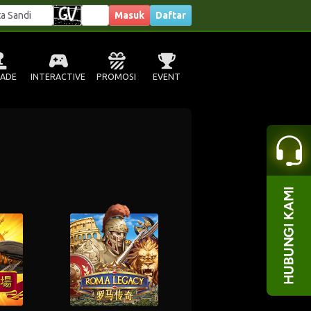
ANG DI WARTEGBET | DOWNLOAD APLIKASI SLOT GACOR DAPATKAN FREECHIPS 10.000
Masuk
Daftar
ADE
INTERACTIVE
PROMOSI
EVENT