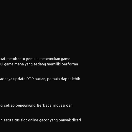
ng dapat membantu pemain menemukan game
ahui game mana yang sedang memiliki performa
Tomb
Buccaneer Deluxe
 adanya update RTP harian, pemain dapat lebih
i setiap pengunjung. Berbagai inovasi dan
 satu situs slot online gacor yang banyak dicari