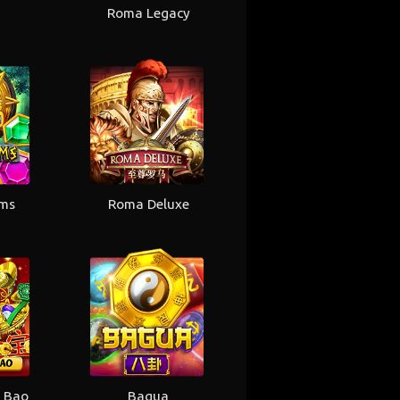
Roma Legacy
ms
Roma Deluxe
n Bao
Bagua