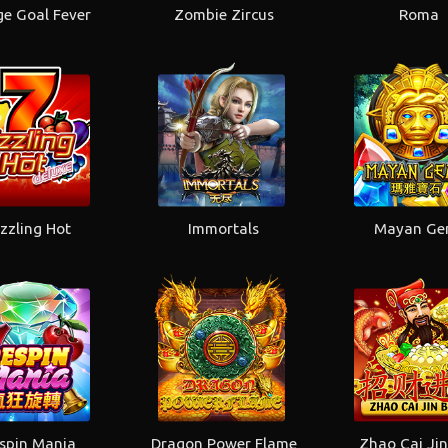
e Goal Fever
Zombie Zircus
Roma
izzling Hot
Immortals
Mayan Ge
spin Mania
Dragon Power Flame
Zhao Cai Ji