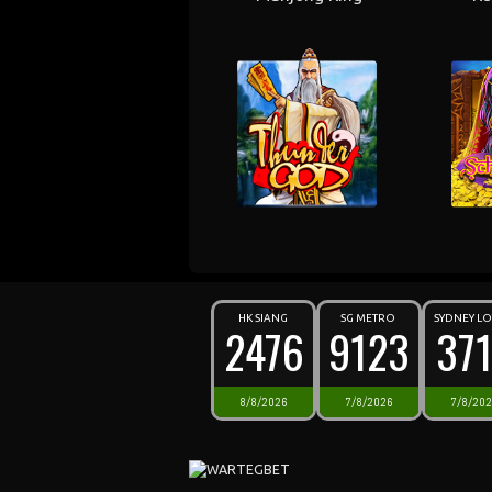
Thunder God
Sc
HK SIANG
SG METRO
SYDNEY L
2476
9123
37
8/8/2026
7/8/2026
7/8/20
Ong Bak 2
Zo