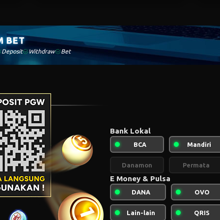
Win
M BET
Deposit
Withdraw
Bet
oat Ride : Hold
Savage Frontier Hold
Super Wi
And Win
And Win
Watermel
Bank Lokal
BCA
Mandiri
Danamon
Permata
E Money & Pulsa
DANA
OVO
Lain-lain
QRIS