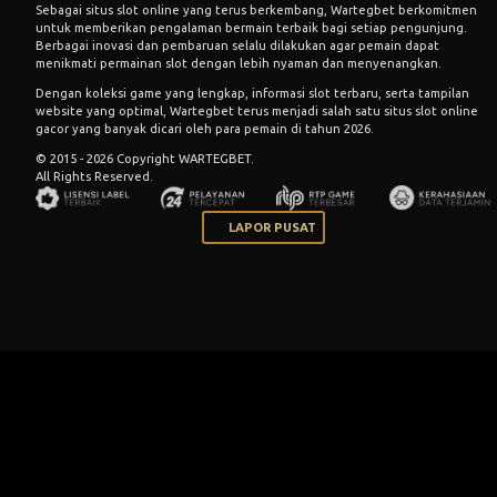
Sebagai situs slot online yang terus berkembang, Wartegbet berkomitmen
untuk memberikan pengalaman bermain terbaik bagi setiap pengunjung.
Berbagai inovasi dan pembaruan selalu dilakukan agar pemain dapat
menikmati permainan slot dengan lebih nyaman dan menyenangkan.
Dengan koleksi game yang lengkap, informasi slot terbaru, serta tampilan
website yang optimal, Wartegbet terus menjadi salah satu situs slot online
gacor yang banyak dicari oleh para pemain di tahun 2026.
© 2015 - 2026 Copyright WARTEGBET.
All Rights Reserved.
LAPOR PUSAT