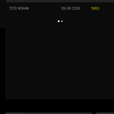
TOTO WUHAN
09-08-2026
5860