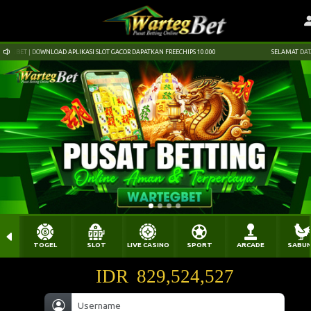
ET | DOWNLOAD APLIKASI SLOT GACOR DAPATKAN FREECHIPS 10.000
SELAMAT DATANG DI
TOGEL
SLOT
LIVE CASINO
SPORT
ARCADE
SABU
IDR
829,543,489