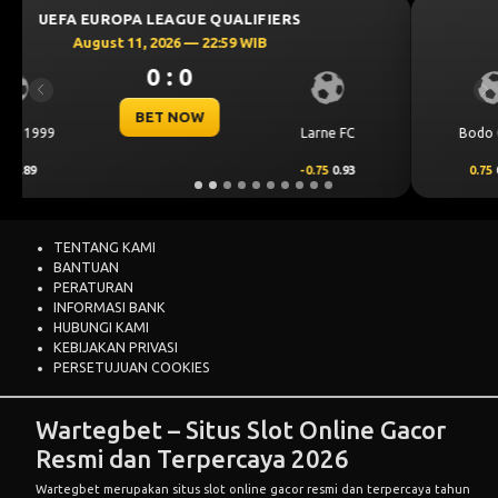
UEFA CHAMPIONS LEAGUE QUALIFIERS
August 11, 2026 — 22:59 WIB
0 : 0
Previous
Ne
BET NOW
Bodo Glimt
Union Saint-Gilloise
0.75
0.77
-0.75
-0.95
TENTANG KAMI
BANTUAN
PERATURAN
INFORMASI BANK
HUBUNGI KAMI
KEBIJAKAN PRIVASI
PERSETUJUAN COOKIES
Wartegbet – Situs Slot Online Gacor
Resmi dan Terpercaya 2026
Wartegbet
merupakan situs slot online gacor resmi dan terpercaya tahun