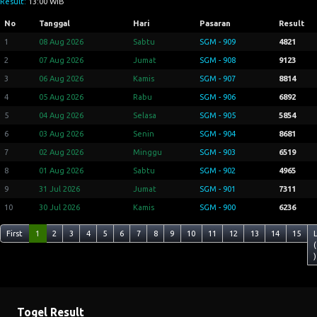
Result:
13:00 WIB
No
Tanggal
Hari
Pasaran
Result
1
08 Aug 2026
Sabtu
SGM - 909
4821
2
07 Aug 2026
Jumat
SGM - 908
9123
3
06 Aug 2026
Kamis
SGM - 907
8814
4
05 Aug 2026
Rabu
SGM - 906
6892
5
04 Aug 2026
Selasa
SGM - 905
5854
6
03 Aug 2026
Senin
SGM - 904
8681
7
02 Aug 2026
Minggu
SGM - 903
6519
8
01 Aug 2026
Sabtu
SGM - 902
4965
9
31 Jul 2026
Jumat
SGM - 901
7311
10
30 Jul 2026
Kamis
SGM - 900
6236
First
1
2
3
4
5
6
7
8
9
10
11
12
13
14
15
(
)
Togel Result