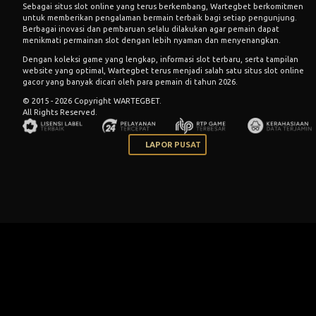
Sebagai situs slot online yang terus berkembang, Wartegbet berkomitmen
untuk memberikan pengalaman bermain terbaik bagi setiap pengunjung.
Berbagai inovasi dan pembaruan selalu dilakukan agar pemain dapat
menikmati permainan slot dengan lebih nyaman dan menyenangkan.
Dengan koleksi game yang lengkap, informasi slot terbaru, serta tampilan
website yang optimal, Wartegbet terus menjadi salah satu situs slot online
gacor yang banyak dicari oleh para pemain di tahun 2026.
© 2015 - 2026 Copyright WARTEGBET.
All Rights Reserved.
LAPOR PUSAT