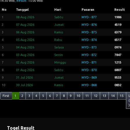
14:30 WIB
, Result:
15:00 WIB
No
Tanggal
Hari
Pasaran
Result
1
08 Aug 2026
Sabtu
MYD - 877
1986
2
07 Aug 2026
Jumat
MYD - 876
4519
3
06 Aug 2026
Kamis
MYD - 875
6379
4
05 Aug 2026
Rabu
MYD - 874
6517
5
04 Aug 2026
Selasa
MYD - 873
0976
6
03 Aug 2026
Senin
MYD - 872
7847
7
02 Aug 2026
Minggu
MYD - 871
1215
8
01 Aug 2026
Sabtu
MYD - 870
6807
9
31 Jul 2026
Jumat
MYD - 869
9533
10
30 Jul 2026
Kamis
MYD - 868
0832
First
1
2
3
4
5
6
7
8
9
10
11
12
13
14
15
(
)
Togel Result