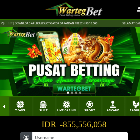
ET | DOWNLOAD APLIKASI SLOT GACOR DAPATKAN FREECHIPS 10.000
SELAMAT DATANG D
TOGEL
SLOT
LIVE CASINO
SPORT
ARCADE
SABU
IDR
-855,538,094